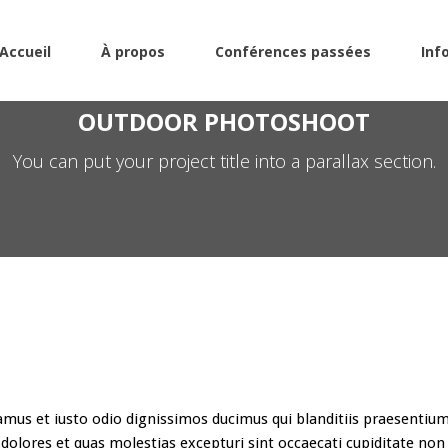
Accueil
À propos
Conférences passées
Inf
OUTDOOR PHOTOSHOOT
You can put your project title into a parallax section.
amus et iusto odio dignissimos ducimus qui blanditiis praesentiu
dolores et quas molestias excepturi sint occaecati cupiditate non