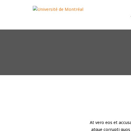
"
"
At vero eos et accus
atque corrupti quos 